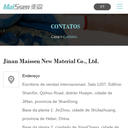
PT
CONTATOS
Casa
>
Contatos
Jinan Maissen New Material Co., Ltd.
Endereço
Escritório de vendas internacionais: Sala 1207, Edifício
ShanXin, Qizhou Road, distrito Huaiyin, cidade de
JiNan, província de ShanDong.
Base da planta 1: JinZhou, cidade de ShiJiazhuang,
província de Hebei, China.
Base da planta 2: condado de YongChang, cidade de