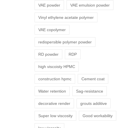
VAE powder
VAE emulsion powder
Vinyl ethylene acetate polymer
VAE copolymer
redispersible polymer powder
RD powder
RDP
high viscoisty HPMC
construction hpmc
Cement coat
Water retention
Sag-resistance
decorative render
grouts additive
Super low viscosity
Good workability