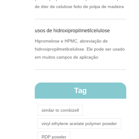
de éter de celulose feito de polpa de madeira
ou algodão refinado. Ele pode fornecer várias
propried...
usos de hidroxipropilmetilcelulose
Hipromelose e HPMC, abreviação de
hidroxipropilmetilcelulose. Ele pode ser usado
em muitos campos de aplicação:
Tag
similar to combizell
vinyl ethylene acetate polymer powder
RDP powder