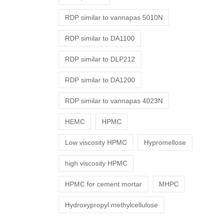
RDP similar to vannapas 5010N
RDP similar to DA1100
RDP similar to DLP212
RDP similar to DA1200
RDP similar to vannapas 4023N
HEMC
HPMC
Low viscosity HPMC
Hypromellose
high viscosity HPMC
HPMC for cement mortar
MHPC
Hydroxypropyl methylcellulose