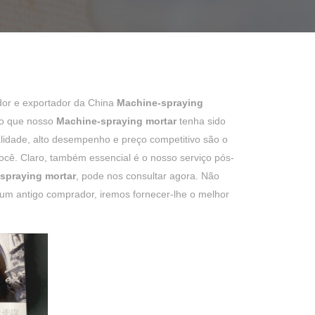
edor e exportador da China
Machine-spraying
do que nosso
Machine-spraying mortar
tenha sido
ualidade, alto desempenho e preço competitivo são o
ocê. Claro, também essencial é o nosso serviço pós-
spraying mortar
, pode nos consultar agora. Não
m antigo comprador, iremos fornecer-lhe o melhor