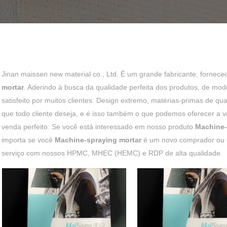
Jinan maissen new material co., Ltd. É um grande fabricante, fornec
mortar
. Aderindo à busca da qualidade perfeita dos produtos, de mo
satisfeito por muitos clientes. Design extremo, matérias-primas de q
que todo cliente deseja, e é isso também o que podemos oferecer a v
venda perfeito. Se você está interessado em nosso produto
Machine-
importa se você
Machine-spraying mortar
é um novo comprador ou u
serviço com nossos HPMC, MHEC (HEMC) e RDP de alta qualidade.