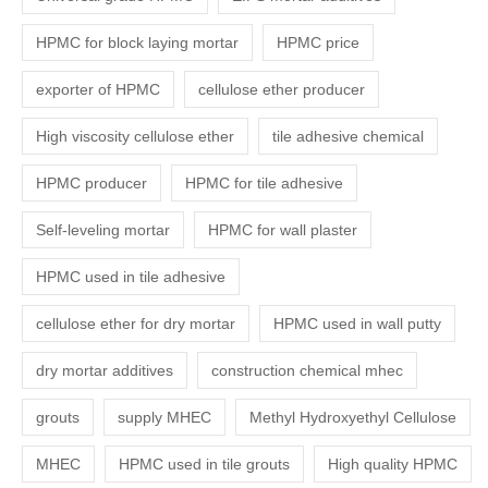
HPMC for block laying mortar
HPMC price
exporter of HPMC
cellulose ether producer
High viscosity cellulose ether
tile adhesive chemical
HPMC producer
HPMC for tile adhesive
Self-leveling mortar
HPMC for wall plaster
HPMC used in tile adhesive
cellulose ether for dry mortar
HPMC used in wall putty
dry mortar additives
construction chemical mhec
grouts
supply MHEC
Methyl Hydroxyethyl Cellulose
MHEC
HPMC used in tile grouts
High quality HPMC