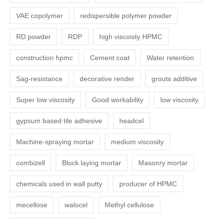
VAE copolymer
redispersible polymer powder
RD powder
RDP
high viscoisty HPMC
construction hpmc
Cement coat
Water retention
Sag-resistance
decorative render
grouts additive
Super low viscosity
Good workability
low viscosity
gypsum based tile adhesive
headcel
Machine-spraying mortar
medium viscosity
combizell
Block laying mortar
Masonry mortar
chemicals used in wall putty
producer of HPMC
mecellose
walocel
Methyl cellulose