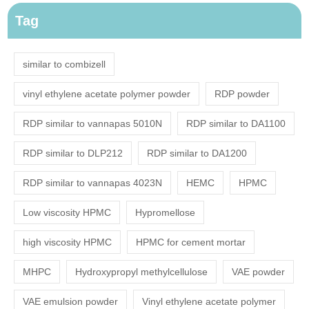
Tag
similar to combizell
vinyl ethylene acetate polymer powder
RDP powder
RDP similar to vannapas 5010N
RDP similar to DA1100
RDP similar to DLP212
RDP similar to DA1200
RDP similar to vannapas 4023N
HEMC
HPMC
Low viscosity HPMC
Hypromellose
high viscosity HPMC
HPMC for cement mortar
MHPC
Hydroxypropyl methylcellulose
VAE powder
VAE emulsion powder
Vinyl ethylene acetate polymer