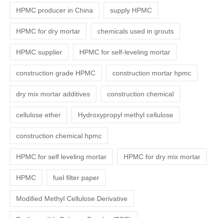
HPMC producer in China
supply HPMC
HPMC for dry mortar
chemicals used in grouts
HPMC supplier
HPMC for self-leveling mortar
construction grade HPMC
construction mortar hpmc
dry mix mortar additives
construction chemical
cellulose ether
Hydroxypropyl methyl cellulose
construction chemical hpmc
HPMC for self leveling mortar
HPMC for dry mix mortar
HPMC
fuel filter paper
Modified Methyl Cellulose Derivative