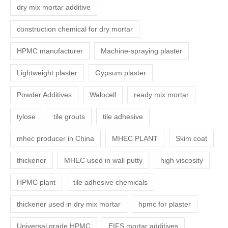
dry mix mortar additive
construction chemical for dry mortar
HPMC manufacturer
Machine-spraying plaster
Lightweight plaster
Gypsum plaster
Powder Additives
Walocell
ready mix mortar
tylose
tile grouts
tile adhesive
mhec producer in China
MHEC PLANT
Skim coat
thickener
MHEC used in wall putty
high viscosity
HPMC plant
tile adhesive chemicals
thickener used in dry mix mortar
hpmc for plaster
Universal grade HPMC
EIFS mortar additives