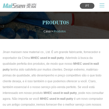
PT
PRODUTOS
Casa
>
Produtos
Jinan maissen new material co., Ltd. É um grande fabricante, fornecedor e
exportador da China
MHEC used in wall putty
. Aderindo à busca da
qualidade perfeita dos produtos, de modo que nosso
MHEC used in wall
putty
tenha sido satisfeito por muitos clientes. Design extremo, matérias-
primas de qualidade, alto desempenho e preço competitivo são o que todo
cliente deseja, e é isso também o que podemos oferecer a você. Claro,
também essencial é o nosso serviço pós-venda perfeito. Se você está
interessado em nosso produto
MHEC used in wall putty
, pode nos consultar
agora. Não importa se você
MHEC used in wall putty
é um novo comprador
ou um antigo comprador, iremos fornecer-lhe o melhor serviço com nossos