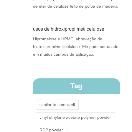
de éter de celulose feito de polpa de madeira
ou algodão refinado. Ele pode fornecer várias
propried...
usos de hidroxipropilmetilcelulose
Hipromelose e HPMC, abreviação de
hidroxipropilmetilcelulose. Ele pode ser usado
em muitos campos de aplicação:
Tag
similar to combizell
vinyl ethylene acetate polymer powder
RDP powder