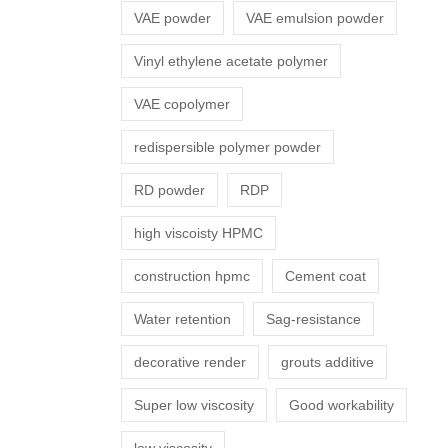
VAE powder
VAE emulsion powder
Vinyl ethylene acetate polymer
VAE copolymer
redispersible polymer powder
RD powder
RDP
high viscoisty HPMC
construction hpmc
Cement coat
Water retention
Sag-resistance
decorative render
grouts additive
Super low viscosity
Good workability