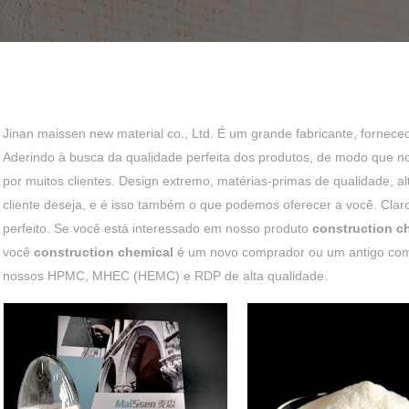
Jinan maissen new material co., Ltd. É um grande fabricante, fornec
Aderindo à busca da qualidade perfeita dos produtos, de modo que 
por muitos clientes. Design extremo, matérias-primas de qualidade, 
cliente deseja, e é isso também o que podemos oferecer a você. Clar
perfeito. Se você está interessado em nosso produto
construction c
você
construction chemical
é um novo comprador ou um antigo comp
nossos HPMC, MHEC (HEMC) e RDP de alta qualidade.