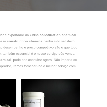
edor e exportador da China
construction chemical
.
nosso
construction chemical
tenha sido satisfeito
alto desempenho e preço competitivo são o que todo
o, também essencial é o nosso serviço pós-venda
hemical
, pode nos consultar agora. Não importa se
rador, iremos fornecer-lhe o melhor serviço com