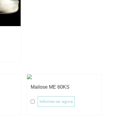
K
Mailose ME 60KS
Informe-se agora