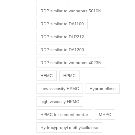
RDP similar to vannapas 5010N
RDP similar to DA1100
RDP similar to DLP212
RDP similar to DA1200
RDP similar to vannapas 4023N
HEMC
HPMC
Low viscosity HPMC
Hypromellose
high viscosity HPMC
HPMC for cement mortar
MHPC
Hydroxypropyl methylcellulose