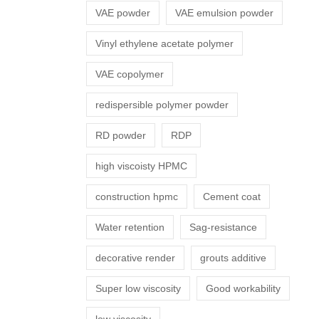
VAE powder
VAE emulsion powder
Vinyl ethylene acetate polymer
VAE copolymer
redispersible polymer powder
RD powder
RDP
high viscoisty HPMC
construction hpmc
Cement coat
Water retention
Sag-resistance
decorative render
grouts additive
Super low viscosity
Good workability