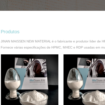
Produtos
JINAN MAISSEN NEW MATERIAL é o fabricante e produtor líder de 
Fornece várias especificações de HPMC, MHEC e RDP usadas em muit