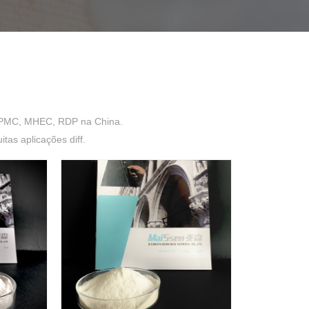
HPMC, MHEC, RDP na China.
as aplicações diff.