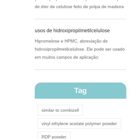
de éter de celulose feito de polpa de madeira
ou algodão refinado. Ele pode fornecer várias
propried...
usos de hidroxipropilmetilcelulose
Hipromelose e HPMC, abreviação de
hidroxipropilmetilcelulose. Ele pode ser usado
em muitos campos de aplicação:
Tag
similar to combizell
vinyl ethylene acetate polymer powder
RDP powder